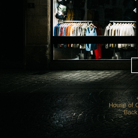
House of C
Back 