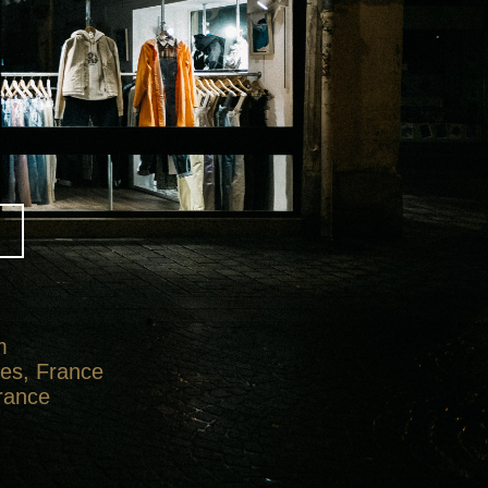
m
tes, France
France