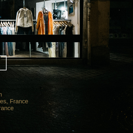
m
tes, France
France