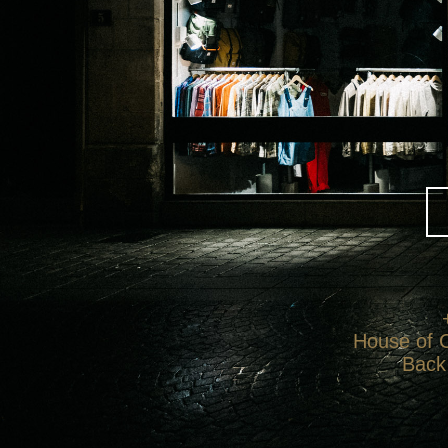
House of C
Back 