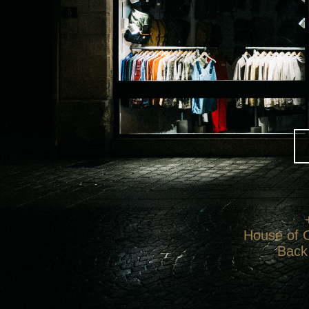
House of C
Back 