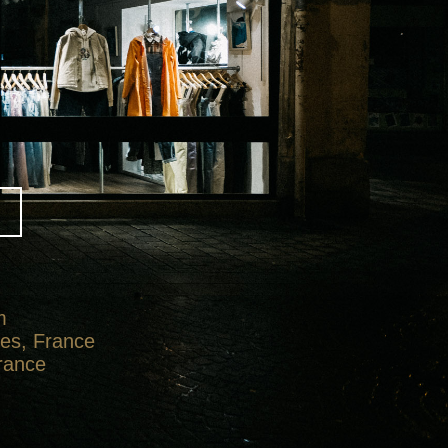
m
tes, France
France